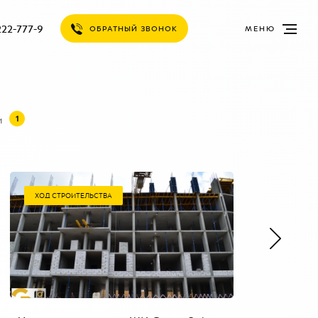
222-777-9
ОБРАТНЫЙ ЗВОНОК
МЕНЮ
1
и
ХОД СТРОИТЕЛЬСТВА