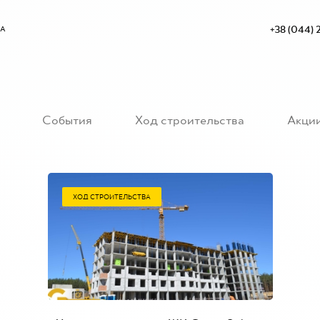
+38 (044) 
РА
События
Ход строительства
Акци
ХОД СТРОИТЕЛЬСТВА