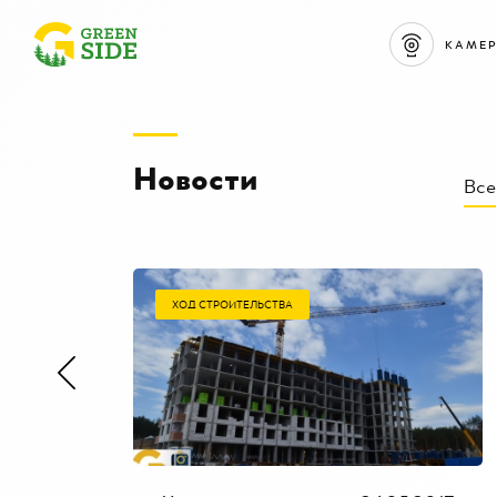
КАМЕ
Новости
Все
ХОД СТРОИТЕЛЬСТВА