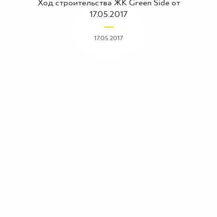
Ход строительства ЖК Green Side от
17.05.2017
17.05.2017