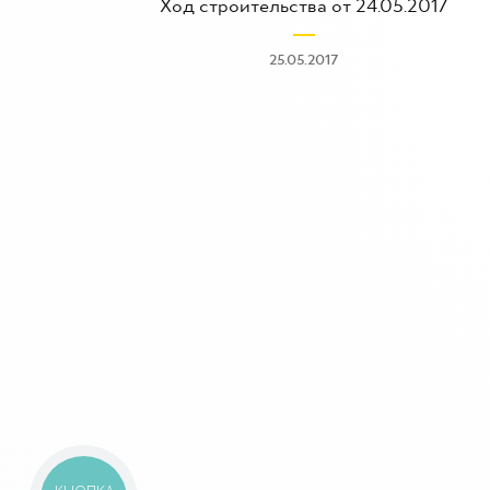
тва
Ход строительства от 24.05.2017
25.05.2017